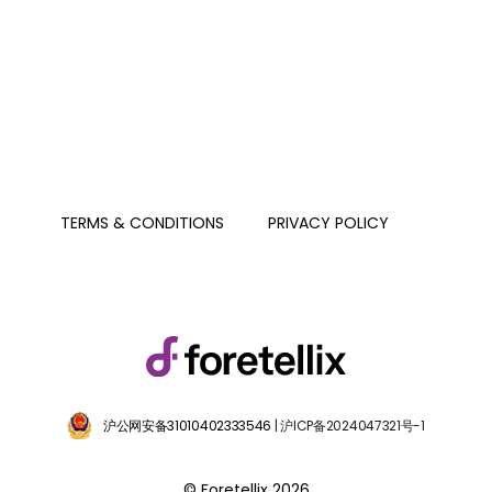
PRIVACY POLICY
TERMS & CONDITIONS
沪公网安备31010402333546
| 沪ICP备2024047321号-1
© Foretellix 2026