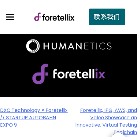
联系我们
DXC Technology × Foretellix
Foretellix, IPG, AWS, and
// STARTUP AUTOBAHN
Valeo Showcase an
EXPO 9
Innovative, Virtual Testing
Toolchain