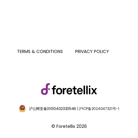
PRIVACY POLICY
TERMS & CONDITIONS
沪公网安备31010402333546
| 沪ICP备2024047321号-1
© Foretellix 2026