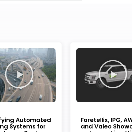
欢迎订阅我们的新闻邮件
ifying Automated
Foretellix, IPG, A
ing Systems for
and Valeo Show