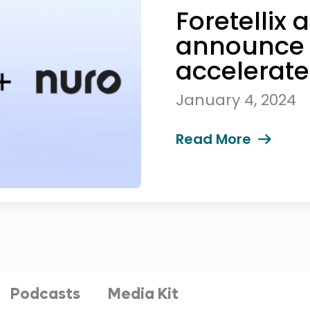
Foretellix
announce 
accelerat
of autono
January 4, 2024
Read More
Podcasts
Media Kit