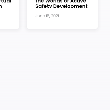
rtual
the Worlds of Active
n
Safety Development
June 16, 2021
选择退订。若要理