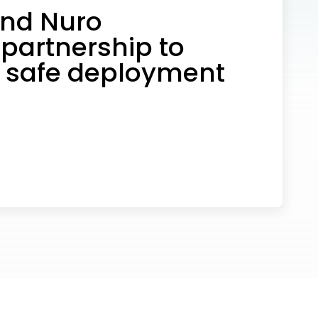
 and Nuro
partnership to
e safe deployment
mous vehicles