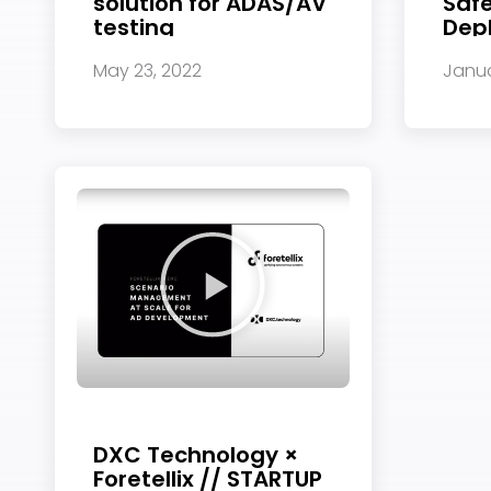
solution for ADAS/AV
Safe
testing
Dep
Subscribe
newsletter​
May 23, 2022
Janua
我们尊重您的隐私
解更多，请查看我
提交
DXC Technology ×
Foretellix // STARTUP