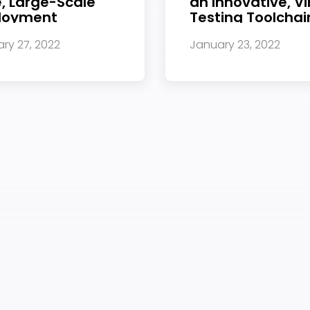
, Large-Scale
an Innovative, Vi
loyment
Testing Toolchai
ry 27, 2022
January 23, 2022
权。我们使用您提供的联系信息来分享公司产品内容与服务。您可以随时
们的
隐私政策