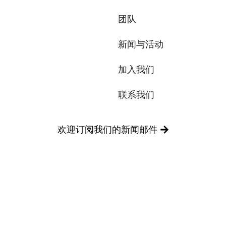
我们尊重您的隐私权。我们使用您提供的联系信息来分享公
团队
司产品内容与服务。您可以随时选择退订。若要理解更多，
请查看我们的
隐私政策
新闻与活动
加入我们
联系我们
提交
欢迎订阅我们的新闻邮件