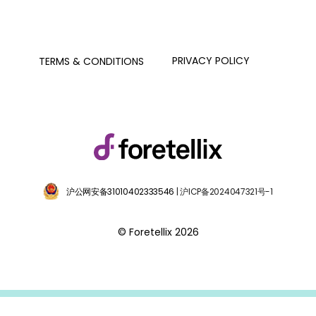
PRIVACY POLICY
TERMS & CONDITIONS
沪公网安备31010402333546
| 沪ICP备2024047321号-1
© Foretellix 2026