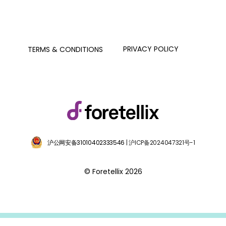
PRIVACY POLICY
TERMS & CONDITIONS
沪公网安备31010402333546
| 沪ICP备2024047321号-1
© Foretellix 2026