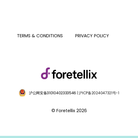
PRIVACY POLICY
TERMS & CONDITIONS
沪公网安备31010402333546
| 沪ICP备2024047321号-1
© Foretellix 2026