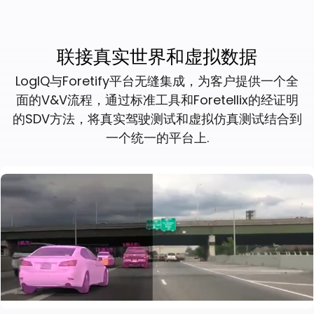
联接真实世界和虚拟数据
LogIQ与Foretify平台无缝集成，为客户提供一个全
欢迎订阅我们的新闻邮件
面的V&V流程，通过标准工具和Foretellix的经证明
的SDV方法，将真实驾驶测试和虚拟仿真测试结合到
一个统一的平台上.
Subscribe
newsletter​
我们尊重您的隐私权。我们使用您提供的联系信息来分享公
司产品内容与服务。您可以随时选择退订。若要理解更多，
请查看我们的
隐私政策