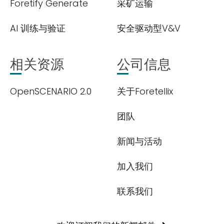
Foretify Generate
采矿运输
AI 训练与验证
安全驱动型V&V
欢迎订阅我们的新闻邮件
相关资源
公司信息
Subscribe
newsletter​
OpenSCENARIO 2.0
关于Foretellix
团队
新闻与活动
加入我们
我们尊重您的隐私权。我们使用您提供的联系信息来分享公
司产品内容与服务。您可以随时选择退订。若要理解更多，
联系我们
请查看我们的
隐私政策