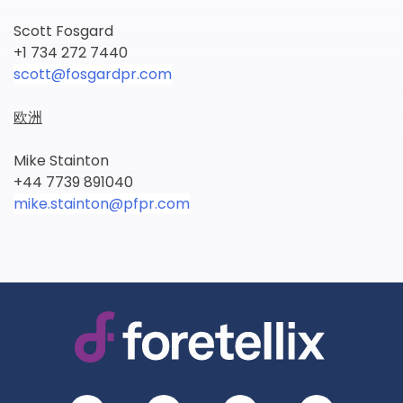
Scott Fosgard
+1 734 272 7440
scott@fosgardpr.com
欧洲
Mike Stainton
+44 7739 891040
mike.stainton@pfpr.com